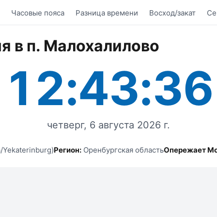
Часовые пояса
Разница времени
Восход/закат
Се
я в п. Малохалилово
12:43:36
четверг, 6 августа 2026 г.
/Yekaterinburg)
Регион:
Оренбургская область
Опережает Мо