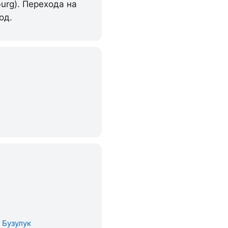
urg). Перехода на
од.
. Бузулук