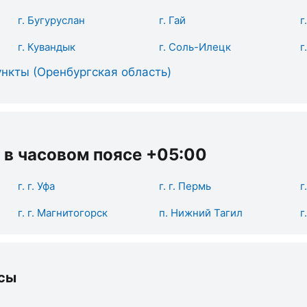
г. Бугуруслан
г. Гай
г
г. Кувандык
г. Соль-Илецк
г
нкты (Оренбургская область)
 в часовом поясе +05:00
г. г. Уфа
г. г. Пермь
г
г. г. Магнитогорск
п. Нижний Тагил
г
сы