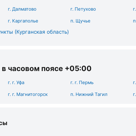
г. Далматово
г. Петухово
г
г. Каргаполье
п. Щучье
п
нкты (Курганская область)
 в часовом поясе +05:00
г. г. Уфа
г. г. Пермь
г
г. г. Магнитогорск
п. Нижний Тагил
г
сы