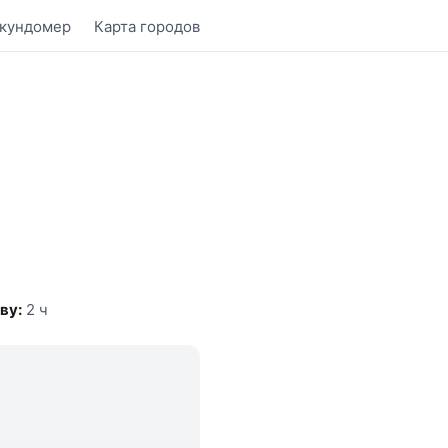
кундомер
Карта городов
ву:
2 ч