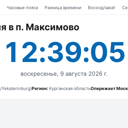
Часовые пояса
Разница времени
Восход/закат
Се
я в п. Максимово
12:39:05
воскресенье, 9 августа 2026 г.
/Yekaterinburg)
Регион:
Курганская область
Опережает Моск