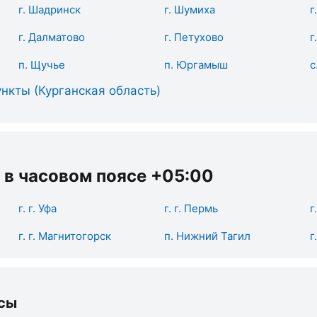
г. Шадринск
г. Шумиха
г
г. Далматово
г. Петухово
г
п. Щучье
п. Юргамыш
с
нкты (Курганская область)
 в часовом поясе +05:00
г. г. Уфа
г. г. Пермь
г
г. г. Магнитогорск
п. Нижний Тагил
г
сы