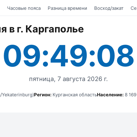
Часовые пояса
Разница времени
Восход/закат
Се
я в г. Каргаполье
09:49:08
пятница, 7 августа 2026 г.
/Yekaterinburg)
Регион:
Курганская область
Население:
8 169