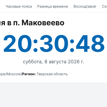
Часовые пояса
Разница времени
Восход/закат
Се
я в п. Маковеево
20:30:48
суббота, 8 августа 2026 г.
ope/Moscow)
Регион:
Тверская область