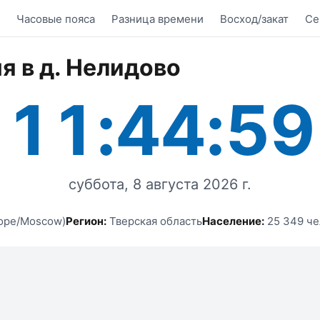
Часовые пояса
Разница времени
Восход/закат
Се
я в д. Нелидово
11:44:59
суббота, 8 августа 2026 г.
ope/Moscow)
Регион:
Тверская область
Население:
25 349 че