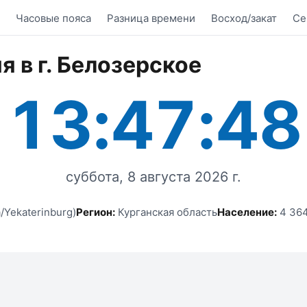
Часовые пояса
Разница времени
Восход/закат
Се
я в г. Белозерское
13:47:48
суббота, 8 августа 2026 г.
/Yekaterinburg)
Регион:
Курганская область
Население:
4 364