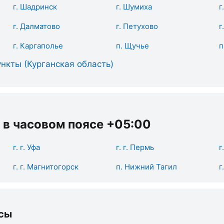
г. Шадринск
г. Шумиха
г
г. Далматово
г. Петухово
г
г. Каргаполье
п. Щучье
п
нкты (Курганская область)
 в часовом поясе +05:00
г. г. Уфа
г. г. Пермь
г
г. г. Магнитогорск
п. Нижний Тагил
г
сы