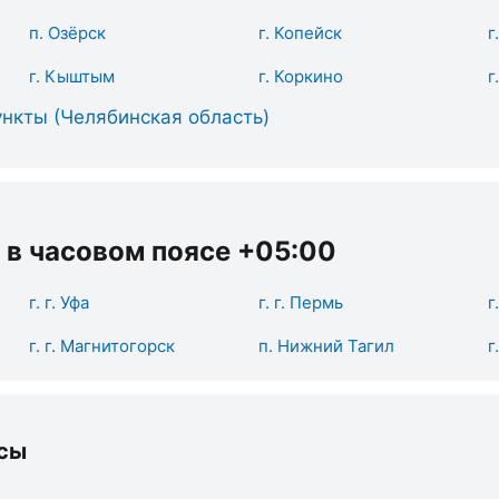
п. Озёрск
г. Копейск
г
г. Кыштым
г. Коркино
г
нкты (Челябинская область)
 в часовом поясе +05:00
г. г. Уфа
г. г. Пермь
г
г. г. Магнитогорск
п. Нижний Тагил
г
сы