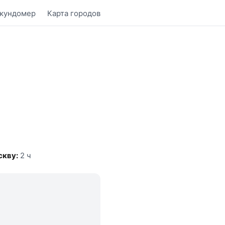
кундомер
Карта городов
кву:
2 ч