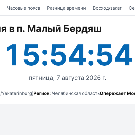
Часовые пояса
Разница времени
Восход/закат
Се
я в п. Малый Бердяш
15:54:54
пятница, 7 августа 2026 г.
/Yekaterinburg)
Регион:
Челябинская область
Опережает Мос