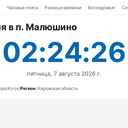
Часовые пояса
Разница времени
Восход/закат
Се
я в п. Малюшино
02:24:26
пятница, 7 августа 2026 г.
ope/Kirov)
Регион:
Кировская область