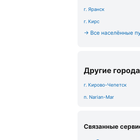
г. Яранск
г. Кирс
→ Все населённые пу
Другие города
г. Кирово-Чепетск
п. Narian-Mar
Связанные серви