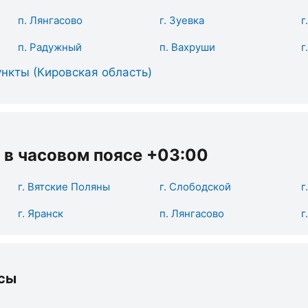
п. Лянгасово
г. Зуевка
г
п. Радужный
п. Вахруши
г
нкты (Кировская область)
 в часовом поясе +03:00
г. Вятские Поляны
г. Слободской
г
г. Яранск
п. Лянгасово
г
сы