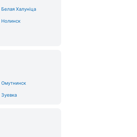
. Белая Халуніца
. Нолинск
. Омутнинск
. Зуевка