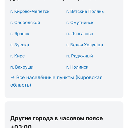
г. Кирово-Чепетск
г. Вятские Поляны
г. Слободской
г. Омутнинск
г. Яранск
п. Лянгасово
г. Зуевка
г. Белая Халуніца
г. Кирс
п. Радужный
п. Вахруши
г. Нолинск
→ Все населённые пункты (Кировская
область)
Другие города в часовом поясе
+03:00