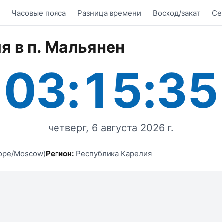
Часовые пояса
Разница времени
Восход/закат
Се
я в п. Мальянен
03:15:35
четверг, 6 августа 2026 г.
ope/Moscow)
Регион:
Республика Карелия