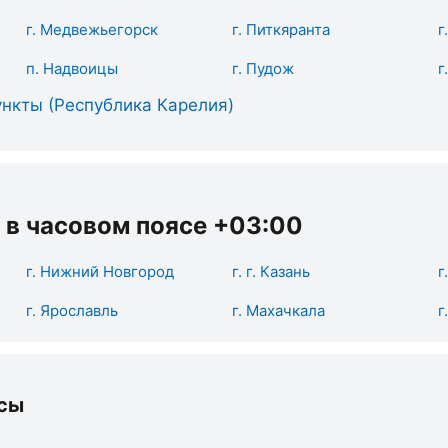
г. Медвежьегорск
г. Питкяранта
г
п. Надвоицы
г. Пудож
г
нкты (Республика Карелия)
 в часовом поясе +03:00
г. Нижний Новгород
г. г. Казань
г
г. Ярославль
г. Махачкала
г
сы