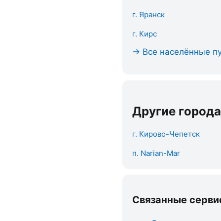
г. Яранск
г. Кирс
→ Все населённые пу
Другие города
г. Кирово-Чепетск
п. Narian-Mar
Связанные серви