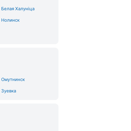
. Белая Халуніца
. Нолинск
. Омутнинск
. Зуевка