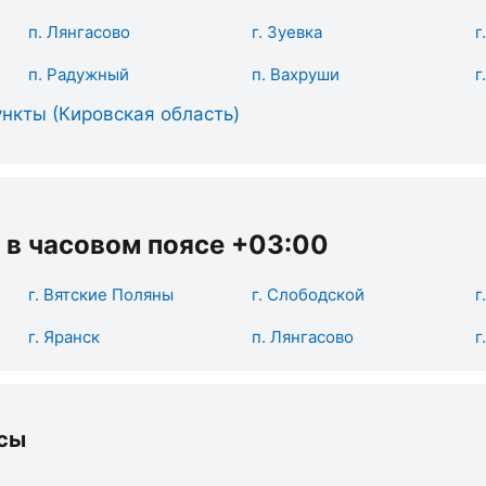
п. Лянгасово
г. Зуевка
г
п. Радужный
п. Вахруши
г
нкты (Кировская область)
 в часовом поясе +03:00
г. Вятские Поляны
г. Слободской
г
г. Яранск
п. Лянгасово
г
сы