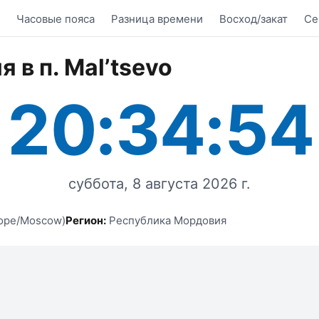
Часовые пояса
Разница времени
Восход/закат
Се
 в п. Mal’tsevo
20:34:54
суббота, 8 августа 2026 г.
ope/Moscow)
Регион:
Республика Мордовия