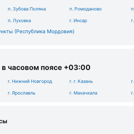
п. Зубова Поляна
п. Ромоданово
п
п. Луховка
г. Инсар
г
ункты (Республика Мордовия)
 в часовом поясе +03:00
г. Нижний Новгород
г. г. Казань
г
г. Ярославль
г. Махачкала
г
сы