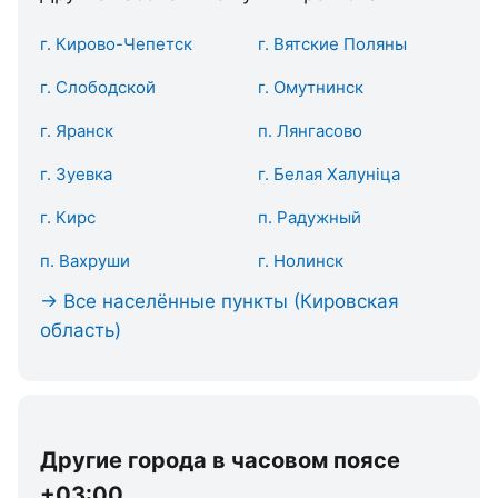
г. Кирово-Чепетск
г. Вятские Поляны
г. Слободской
г. Омутнинск
г. Яранск
п. Лянгасово
г. Зуевка
г. Белая Халуніца
г. Кирс
п. Радужный
п. Вахруши
г. Нолинск
→ Все населённые пункты (Кировская
область)
Другие города в часовом поясе
+03:00