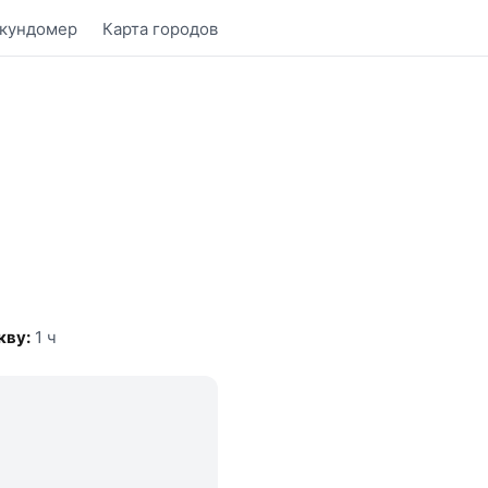
кундомер
Карта городов
кву:
1 ч