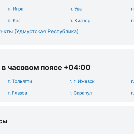
п. Игра
п. Ува
п
п. Кез
п. Кизнер
п
нкты (Удмуртская Республика)
 в часовом поясе +04:00
г. Тольятти
г. г. Ижевск
г
г. Глазов
г. Сарапул
г
сы