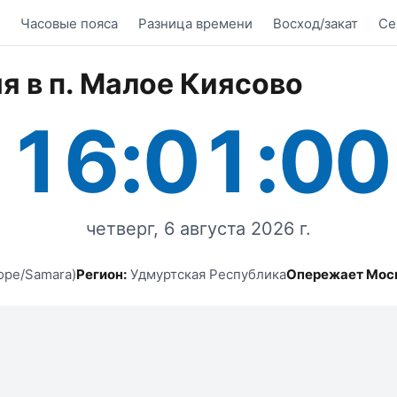
Часовые пояса
Разница времени
Восход/закат
Се
я в п. Малое Киясово
16:01:00
четверг, 6 августа 2026 г.
ope/Samara)
Регион:
Удмуртская Республика
Опережает Мос