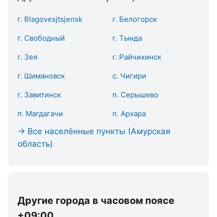
г. Blаgоvеsjtsjеnsk
г. Белогорск
г. Свободный
г. Тында
г. Зея
г. Райчихинск
г. Шимановск
с. Чигири
г. Завитинск
п. Серышево
п. Магдагачи
п. Архара
→ Все населённые пункты (Амурская
область)
Другие города в часовом поясе
+09:00