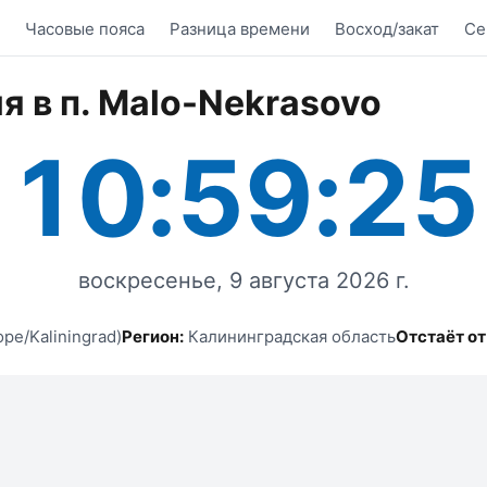
Часовые пояса
Разница времени
Восход/закат
Се
я в п. Malo-Nekrasovo
10:59:25
воскресенье, 9 августа 2026 г.
pe/Kaliningrad)
Регион:
Калининградская область
Отстаёт о