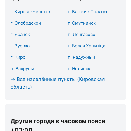
г. Кирово-Чепетск
г. Вятские Поляны
г. Слободской
г. Омутнинск
г. Яранск
п. Лянгасово
г. Зуевка
г. Белая Халуніца
г. Кирс
п. Радужный
п. Вахруши
г. Нолинск
→ Все населённые пункты (Кировская
область)
Другие города в часовом поясе
+03:00