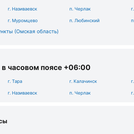
г. Називаевск
п. Черлак
г
г. Муромцево
п. Любинский
п
нкты (Омская область)
 в часовом поясе +06:00
г. Тара
г. Калачинск
г
г. Називаевск
п. Черлак
г
сы