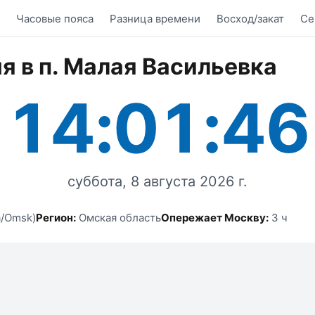
Часовые пояса
Разница времени
Восход/закат
Се
я в п. Малая Васильевка
14:01:46
суббота, 8 августа 2026 г.
a/Omsk)
Регион:
Омская область
Опережает Москву:
3 ч