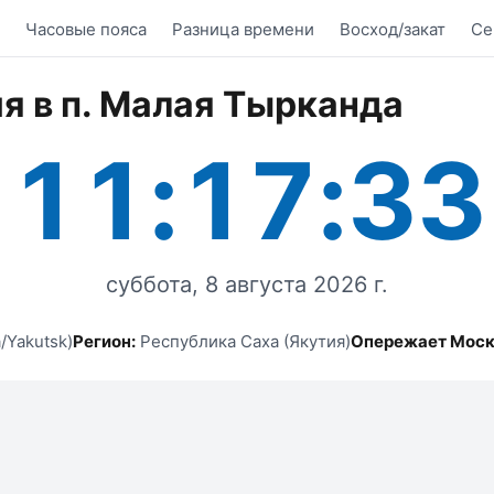
Часовые пояса
Разница времени
Восход/закат
Се
я в п. Малая Тырканда
11:17:33
суббота, 8 августа 2026 г.
/Yakutsk)
Регион:
Республика Саха (Якутия)
Опережает Моск