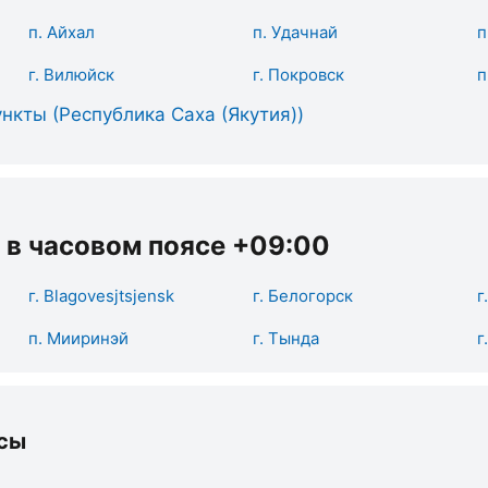
п. Айхал
п. Удачнай
п
г. Вилюйск
г. Покровск
п
нкты (Республика Саха (Якутия))
 в часовом поясе +09:00
г. Blаgоvеsjtsjеnsk
г. Белогорск
г
п. Мииринэй
г. Тында
г
сы