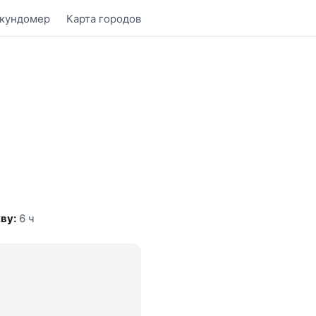
кундомер
Карта городов
ву:
6 ч