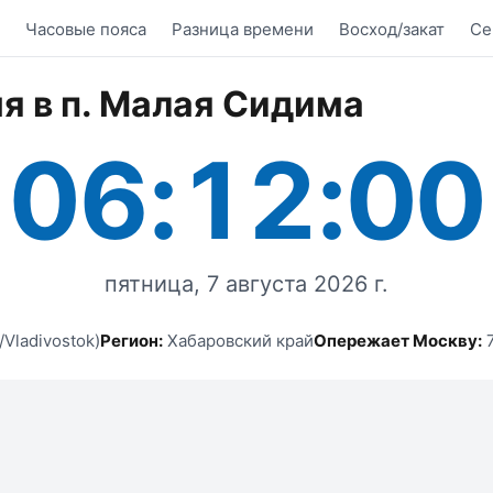
Часовые пояса
Разница времени
Восход/закат
Се
я в п. Малая Сидима
06:12:00
пятница, 7 августа 2026 г.
/Vladivostok)
Регион:
Хабаровский край
Опережает Москву:
7