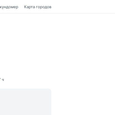
кундомер
Карта городов
 ч