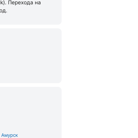
k). Перехода на
од.
. Амурск