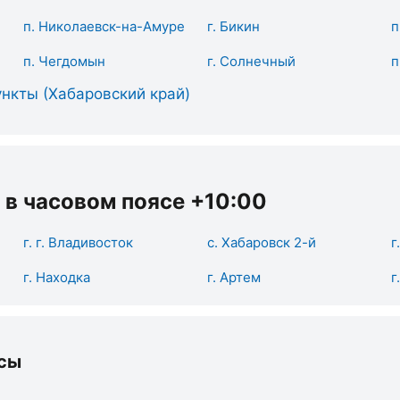
п. Николаевск-на-Амуре
г. Бикин
п
п. Чегдомын
г. Солнечный
п
нкты (Хабаровский край)
 в часовом поясе +10:00
г. г. Владивосток
с. Хабаровск 2-й
г
г. Находка
г. Артем
г
сы