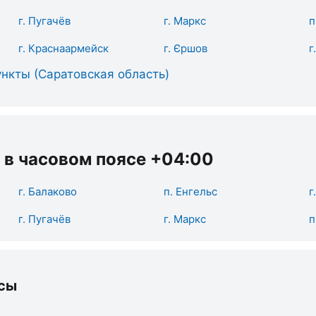
г. Пугачёв
г. Маркс
п
г. Краснаармейск
г. Єршов
г
нкты (Саратовская область)
 в часовом поясе +04:00
г. Балаково
п. Енгельс
г
г. Пугачёв
г. Маркс
п
сы