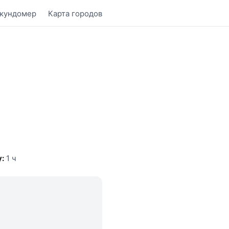
кундомер
Карта городов
:
1 ч