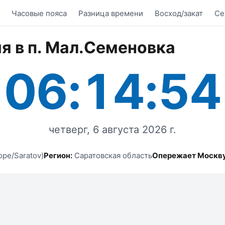
Часовые пояса
Разница времени
Восход/закат
Се
я в п. Мал.Семеновка
06:14:54
четверг, 6 августа 2026 г.
ope/Saratov)
Регион:
Саратовская область
Опережает Москву