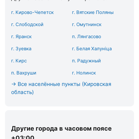
г. Кирово-Чепетск
г. Вятские Поляны
г. Слободской
г. Омутнинск
г. Яранск
п. Лянгасово
г. Зуевка
г. Белая Халуніца
г. Кирс
п. Радужный
п. Вахруши
г. Нолинск
→ Все населённые пункты (Кировская
область)
Другие города в часовом поясе
+03:00