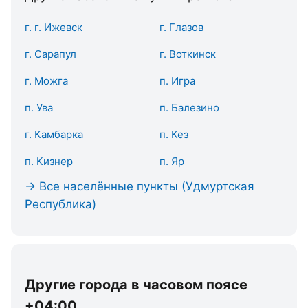
г. г. Ижевск
г. Глазов
г. Сарапул
г. Воткинск
г. Можга
п. Игра
п. Ува
п. Балезино
г. Камбарка
п. Кез
п. Кизнер
п. Яр
→ Все населённые пункты (Удмуртская
Республика)
Другие города в часовом поясе
+04:00