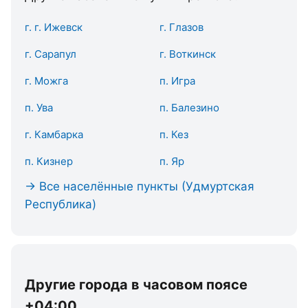
г. г. Ижевск
г. Глазов
г. Сарапул
г. Воткинск
г. Можга
п. Игра
п. Ува
п. Балезино
г. Камбарка
п. Кез
п. Кизнер
п. Яр
→ Все населённые пункты (Удмуртская
Республика)
Другие города в часовом поясе
+04:00