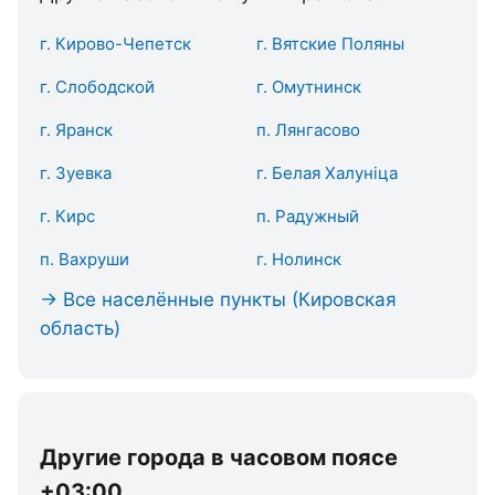
г. Кирово-Чепетск
г. Вятские Поляны
г. Слободской
г. Омутнинск
г. Яранск
п. Лянгасово
г. Зуевка
г. Белая Халуніца
г. Кирс
п. Радужный
п. Вахруши
г. Нолинск
→ Все населённые пункты (Кировская
область)
Другие города в часовом поясе
+03:00