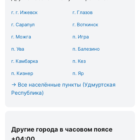
г. г. Ижевск
г. Глазов
г. Сарапул
г. Воткинск
г. Можга
п. Игра
п. Ува
п. Балезино
г. Камбарка
п. Кез
п. Кизнер
п. Яр
→ Все населённые пункты (Удмуртская
Республика)
Другие города в часовом поясе
+04:00