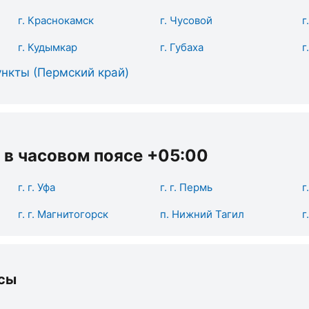
г. Краснокамск
г. Чусовой
г
г. Кудымкар
г. Губаха
г
нкты (Пермский край)
 в часовом поясе +05:00
г. г. Уфа
г. г. Пермь
г
г. г. Магнитогорск
п. Нижний Тагил
г
сы