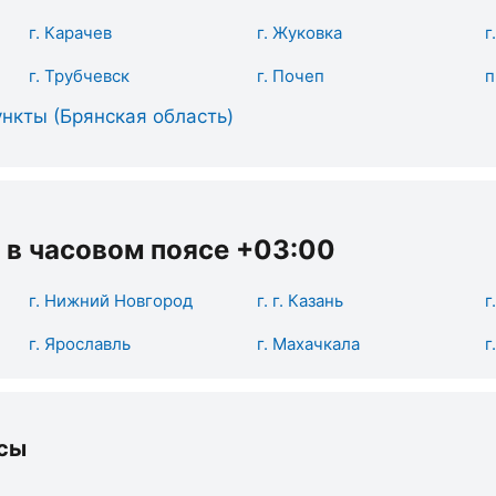
г. Карачев
г. Жуковка
г
г. Трубчевск
г. Почеп
п
нкты (Брянская область)
 в часовом поясе +03:00
г. Нижний Новгород
г. г. Казань
г
г. Ярославль
г. Махачкала
г
сы