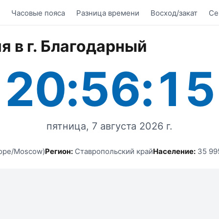
Часовые пояса
Разница времени
Восход/закат
Се
я в г. Благодарный
20:56:15
пятница, 7 августа 2026 г.
ope/Moscow)
Регион:
Ставропольский край
Население:
35 99