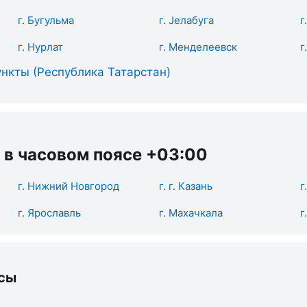
г. Бугульма
г. Јелабуга
г
г. Нурлат
г. Менделеевск
г
нкты (Республика Татарстан)
 в часовом поясе +03:00
г. Нижний Новгород
г. г. Казань
г
г. Ярославль
г. Махачкала
г
сы