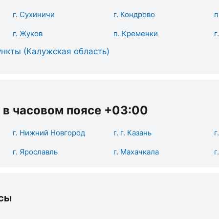
г. Сухиничи
г. Кондрово
п
г. Жуков
п. Кременки
г
нкты (Калужская область)
 в часовом поясе +03:00
г. Нижний Новгород
г. г. Казань
г
г. Ярославль
г. Махачкала
г
сы