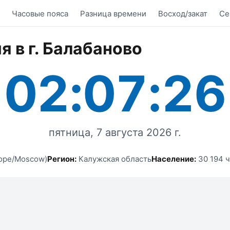
Часовые пояса
Разница времени
Восход/закат
Се
я в г. Балабаново
02:07:26
пятница, 7 августа 2026 г.
ope/Moscow)
Регион:
Калужская область
Население:
30 194 ч