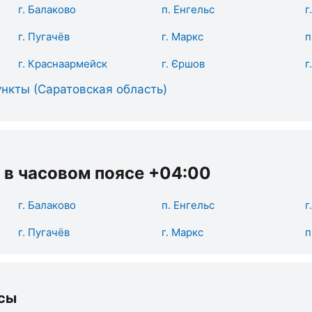
г. Балаково
п. Енгельс
г
г. Пугачёв
г. Маркс
п
г. Краснаармейск
г. Єршов
г
нкты (Саратовская область)
 в часовом поясе +04:00
г. Балаково
п. Енгельс
г
г. Пугачёв
г. Маркс
п
сы