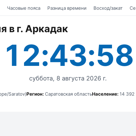
Часовые пояса
Разница времени
Восход/закат
Се
я в г. Аркадак
12:43:58
суббота, 8 августа 2026 г.
ope/Saratov)
Регион:
Саратовская область
Население:
14 392 