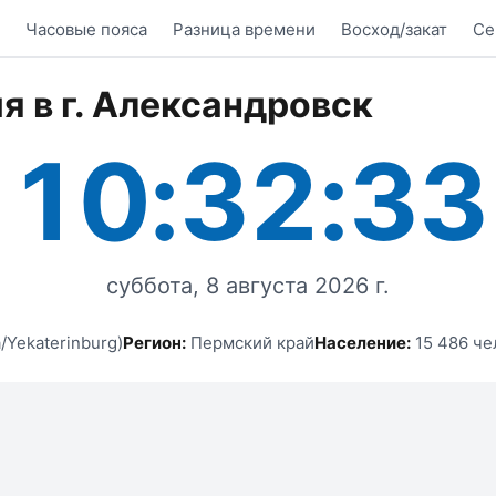
Часовые пояса
Разница времени
Восход/закат
Се
я в г. Александровск
10:32:33
суббота, 8 августа 2026 г.
/Yekaterinburg)
Регион:
Пермский край
Население:
15 486 че