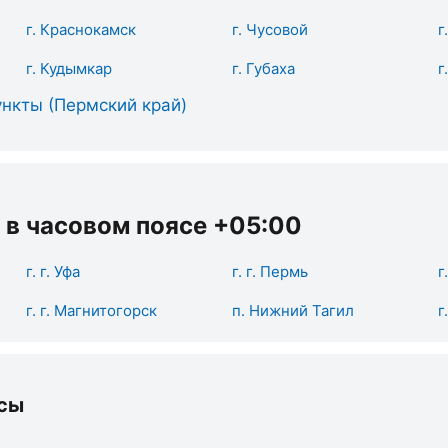
г. Краснокамск
г. Чусовой
г
г. Кудымкар
г. Губаха
г
нкты (Пермский край)
 в часовом поясе +05:00
г. г. Уфа
г. г. Пермь
г
г. г. Магнитогорск
п. Нижний Тагил
г
сы