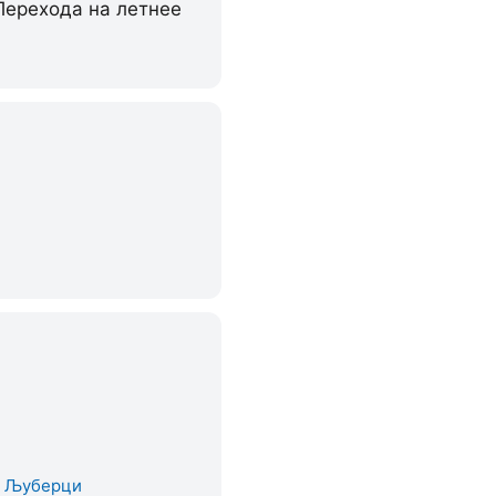
Перехода на летнее
. Љуберци