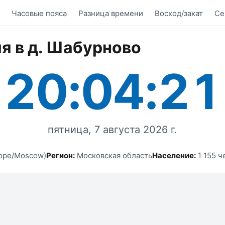
Часовые пояса
Разница времени
Восход/закат
Се
я в д. Шабурново
20:04:21
пятница, 7 августа 2026 г.
ope/Moscow)
Регион:
Московская область
Население:
1 155 ч