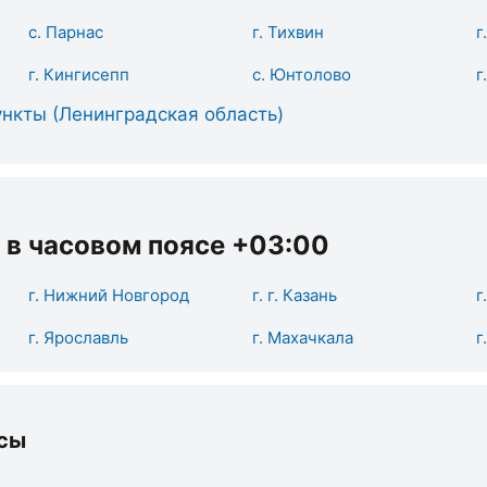
с. Парнас
г. Тихвин
г
г. Кингисепп
с. Юнтолово
г
нкты (Ленинградская область)
 в часовом поясе +03:00
г. Нижний Новгород
г. г. Казань
г
г. Ярославль
г. Махачкала
г
сы