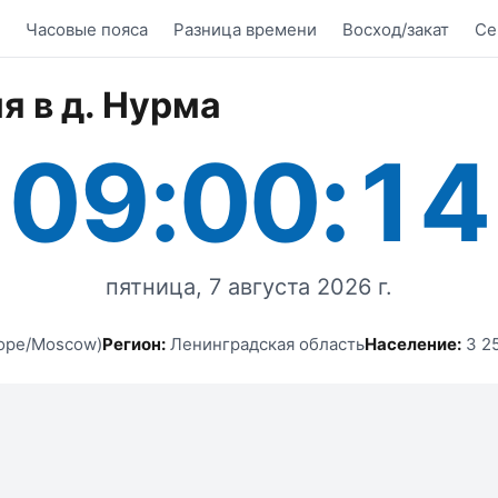
Часовые пояса
Разница времени
Восход/закат
Се
я в д. Нурма
09:00:14
пятница, 7 августа 2026 г.
ope/Moscow)
Регион:
Ленинградская область
Население:
3 25