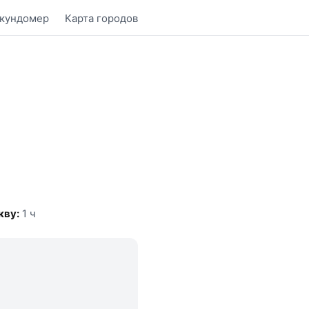
кундомер
Карта городов
кву:
1 ч