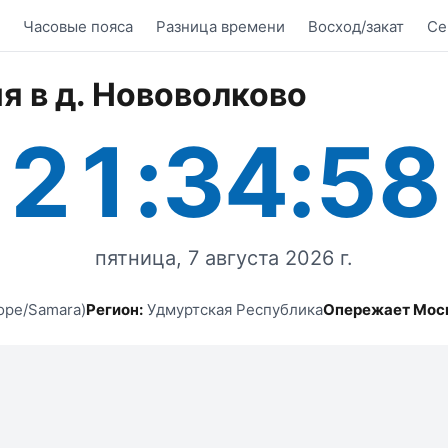
Часовые пояса
Разница времени
Восход/закат
Се
я в д. Нововолково
21:34:58
пятница, 7 августа 2026 г.
ope/Samara)
Регион:
Удмуртская Республика
Опережает Мос