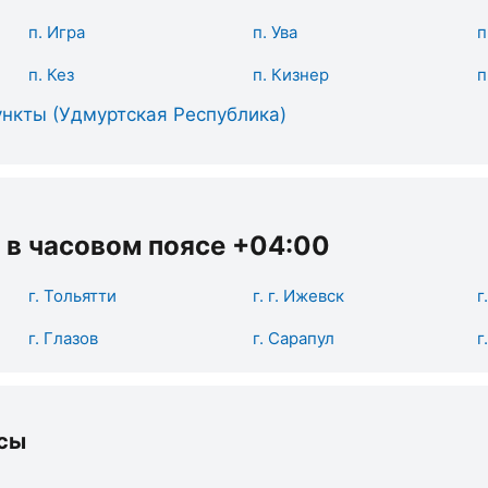
п. Игра
п. Ува
п
п. Кез
п. Кизнер
п
нкты (Удмуртская Республика)
 в часовом поясе +04:00
г. Тольятти
г. г. Ижевск
г
г. Глазов
г. Сарапул
г
сы