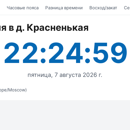
Часовые пояса
Разница времени
Восход/закат
Се
я в д. Красненькая
22:24:59
пятница, 7 августа 2026 г.
ope/Moscow)