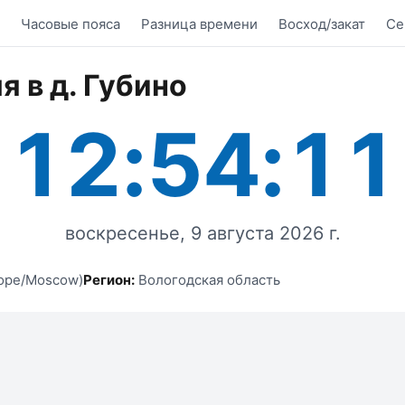
Часовые пояса
Разница времени
Восход/закат
Се
я в д. Губино
12:54:11
воскресенье, 9 августа 2026 г.
ope/Moscow)
Регион:
Вологодская область