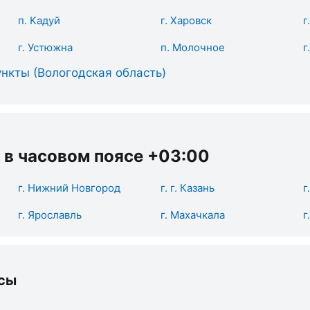
п. Кадуй
г. Харовск
г
г. Устюжна
п. Молочное
г
нкты (Вологодская область)
 в часовом поясе +03:00
г. Нижний Новгород
г. г. Казань
г
г. Ярославль
г. Махачкала
г
сы