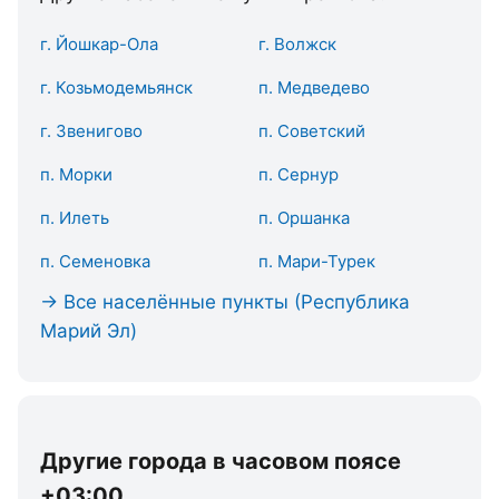
г. Йошкар-Ола
г. Волжск
г. Козьмодемьянск
п. Медведево
г. Звенигово
п. Советский
п. Морки
п. Сернур
п. Илеть
п. Оршанка
п. Семеновка
п. Мари-Турек
→ Все населённые пункты (Республика
Марий Эл)
Другие города в часовом поясе
+03:00