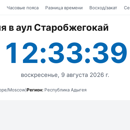
Часовые пояса
Разница времени
Восход/закат
Се
я в аул Старобжегокай
12:33:39
воскресенье, 9 августа 2026 г.
ope/Moscow)
Регион:
Республика Адыгея