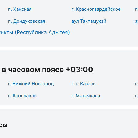
п. Ханская
г. Красногвардейское
п
п. Дондуковская
аул Тахтамукай
а
нкты (Республика Адыгея)
 в часовом поясе +03:00
г. Нижний Новгород
г. г. Казань
г
г. Ярославль
г. Махачкала
г
сы