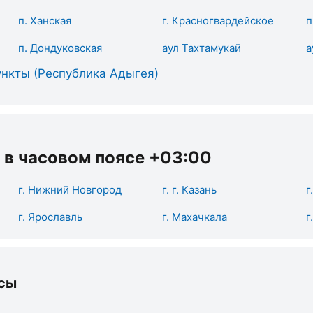
п. Ханская
г. Красногвардейское
п
п. Дондуковская
аул Тахтамукай
а
нкты (Республика Адыгея)
 в часовом поясе +03:00
г. Нижний Новгород
г. г. Казань
г
г. Ярославль
г. Махачкала
г
сы