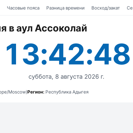
Часовые пояса
Разница времени
Восход/закат
Се
я в аул Ассоколай
13:42:48
суббота, 8 августа 2026 г.
ope/Moscow)
Регион:
Республика Адыгея